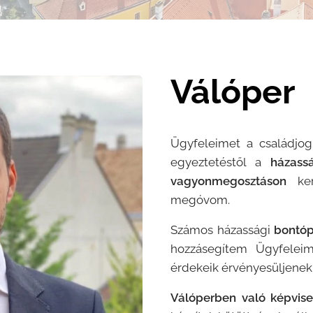
Válóper
Ügyfeleimet a családjog
egyeztetéstől a
házass
vagyonmegosztáson
ker
megóvom.
Számos házassági
bontóp
hozzásegítem Ügyfeleim
érdekeik érvényesüljenek 
Válóperben való képvisel