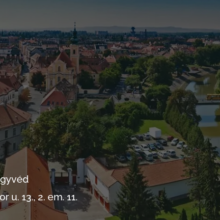
 Ügyvéd
 u. 13., 2. em. 11.