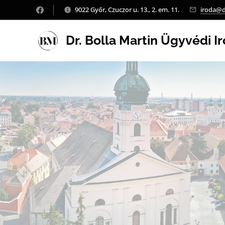
9022 Győr, Czuczor u. 13., 2. em. 11.
iroda@d
Dr. Bolla Martin Ügyvédi I