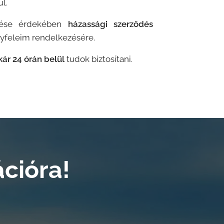
l.
ülése érdekében
házassági szerződés
gyfeleim rendelkezésére.
kár 24 órán belül
tudok biztosítani.
cióra!