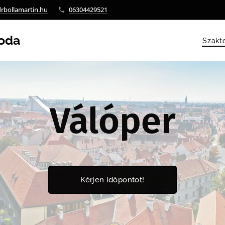
rbollamartin.hu
06304429521
roda
Szakt
Válóper
Kérjen időpontot!