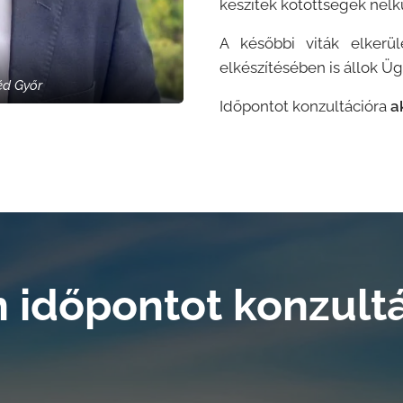
készítek kötöttségek nélkü
A későbbi viták elker
elkészítésében is állok Ü
éd Győr
Időpontot konzultációra
a
n időpontot konzultá